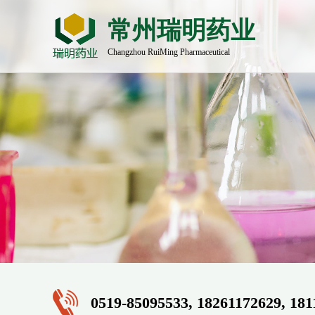
常州瑞明药业
Changzhou RuiMing Pharmaceutical
0519-85095533, 18261172629, 18