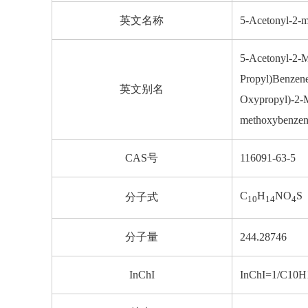
英文名称
5-Acetonyl-2-m
5-Acetonyl-2-
Propyl)Benzene
英文别名
Oxypropyl)-2-M
methoxybenzen
CAS号
116091-63-5
C
H
NO
S
分子式
10
14
4
分子量
244.28746
InChI
InChI=1/C10H1