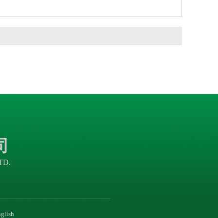
司
TD.
glish