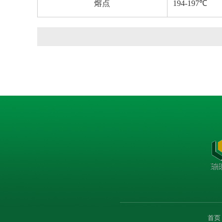
熔点
194-197℃
首页