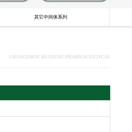
其它中间体系列
CHANGZHOU RUIMING PHARMACEUTICAL