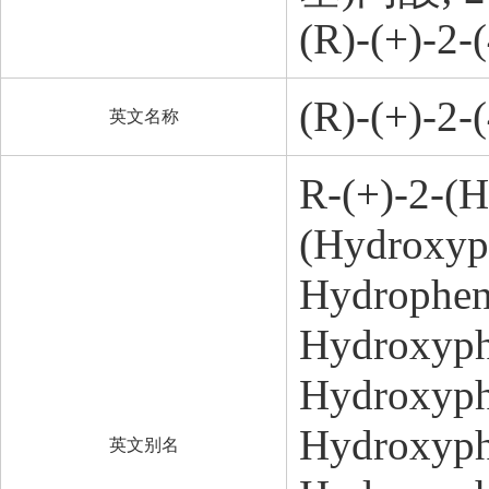
(R)-(+)
(R)-(+)-2-
英文名称
R-(+)-2-(H
(Hydroxyph
Hydrophen
Hydroxyphe
Hydroxyphe
Hydroxyph
英文别名