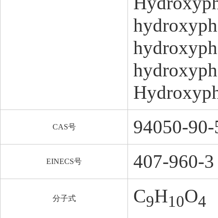
Hydroxyph
hydroxyph
hydroxyphe
hydroxyphe
Hydroxyph
94050-90-
CAS号
407-960-3
EINECS号
C
H
O
9
10
4
分子式