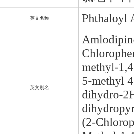
Phthaloyl 
英文名称
Amlodipine
Chlorophen
methyl-1,4
5-methyl 4
英文别名
dihydro-2H
dihydropyr
(2-Chlorop